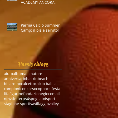
ACADEMY ANCORA
INSIEME
Parma Calcio Summer
Camp: il bis è servito!
a
Parole chiave
aiuto
album
allenatore
anniversario
baskin
beach
biliardino
calcetto
calcio balilla
campioni
concorso
coppa
csi
festa
fifa
figurine
fondazione
gioco
mail
newsletter
ps4
spogliatoi
sport
stagione sportiva
villaggio
volley