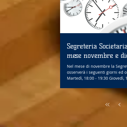
Segreteria Societaria
mese novembre e d
Nel mese di novembre la Segret
osserverà i seguenti giorni ed o
Martedì, 18:00 - 19:30 