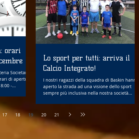
: orari
Lo sport per tutti: arriva il
icembre
Calcio Integrato!
eria Societaria
rari di apertura:
I nostri ragazzi della squadra di Baskin hanno
Giovedì, 18:00 -...
aperto la strada ad una visione dello sport
sempre più inclusiva nella nostra società...
17
18
19
20
21