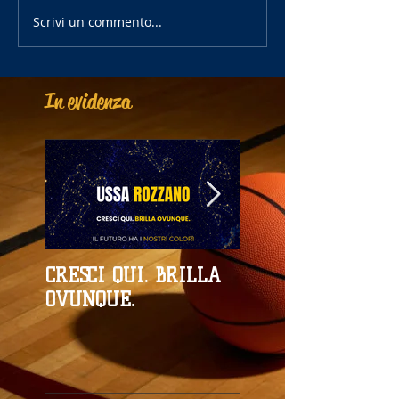
Scrivi un commento...
In evidenza
CRESCI QUI. BRILLA
Campionati
OVUNQUE.
Provinciali al giro
boa