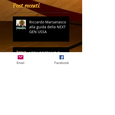
Post recenti
Riccardo Marsanasco
alla guida della NEXT
GEN USSA
USSA ROZZANO E
PARMA CALCIO
ACADEMY ANCORA
Email
Facebook
INSIEME
Parma Calcio Summer
Camp: il bis è servito!
Vi presentiamo il nuovo