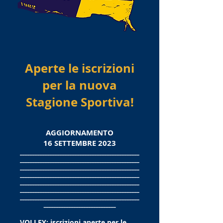
Aperte le
iscrizioni
per la nu
ova
St
agione Sportiva!
AGGIORNAMENTO
16
SETTEMBRE
2023
________________________________________________
________________________________________________
________________________________________________
______________________
__________________________
________
___________________________
_____________
________________________________________________
________________________________________________
_____________________________
VOLLEY: iscrizioni aperte per le