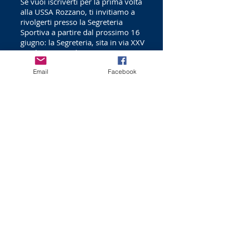
Se vuoi iscriverti per la prima volta
alla USSA Rozzano, ti invitiamo a
rivolgerti presso la Segreteria
Sportiva a partire dal prossimo 16
giugno: la Segreteria, sita in via XXV
Aprile 4 presso l'Oratorio
S.Giovanni Paolo II, sarà aperta ogni
Email
Facebook
martedì, giovedì e venerdì dalle
18:00 alle 19:30.
RIEPILOGO
QUI
Consult
a
l'in
formativa
completa della nuova Stagione
INFO
Per ogni informazione aggiuntiva è
possibile mandare una mail
all'indirizzo