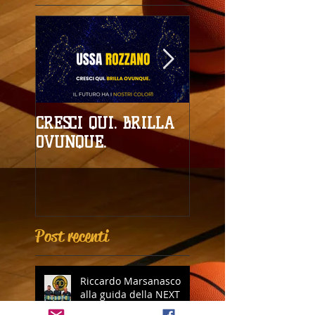
CRESCI QUI. BRILLA
Campionati
OVUNQUE.
Provinciali al giro
boa
Post recenti
Riccardo Marsanasco
alla guida della NEXT
GEN USSA