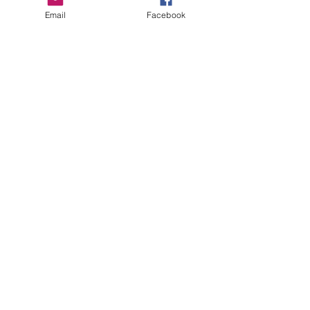
Email
Facebook
USSA ROZZANO E
PARMA CALCIO
ACADEMY ANCORA
INSIEME
Parma Calcio Summer
Camp: il bis è servito!
Vi presentiamo il nuovo
logo della USSA Rozzano