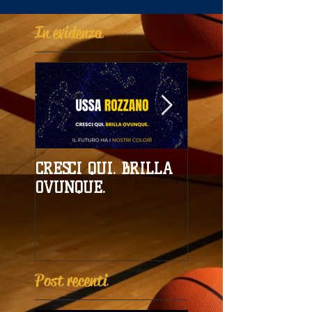
In evidenza
CRESCI QUI. BRILLA
Campionati
OVUNQUE.
Provinciali al giro
boa
Post recenti