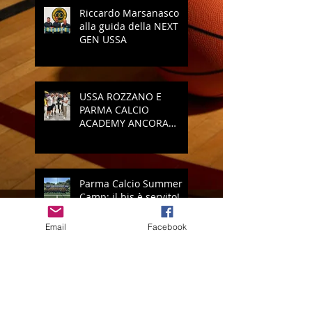
Riccardo Marsanasco
alla guida della NEXT
GEN USSA
USSA ROZZANO E
PARMA CALCIO
ACADEMY ANCORA
INSIEME
Parma Calcio Summer
Camp: il bis è servito!
Email
Facebook
Vi presentiamo il nuovo
logo della USSA Rozzano