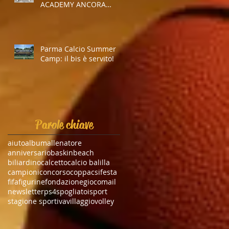
ACADEMY ANCORA
INSIEME
Parma Calcio Summer
Camp: il bis è servito!
Parole chiave
aiuto
album
allenatore
anniversario
baskin
beach
biliardino
calcetto
calcio balilla
campioni
concorso
coppa
csi
festa
fifa
figurine
fondazione
gioco
mail
newsletter
ps4
spogliatoi
sport
stagione sportiva
villaggio
volley