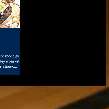
lior modo gli
lley e basket
, stiamo...