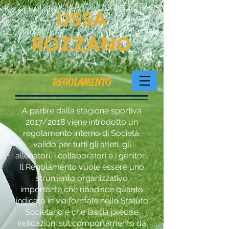
USSA
ROZZANO
REGOLAMENTO
A partire dalla stagione sportiva
2017/2018 viene introdotto un
regolamento interno di Società,
valido per tutti gli atleti, gli
allenatori, i collaboratori e i genitori.
Il Regolamento vuole essere uno
strumento organizzativo
importante che ribadisce quanto
indicato in via formale nello Statuto
Societario e che lascia precise
indicazioni sul comportamento da