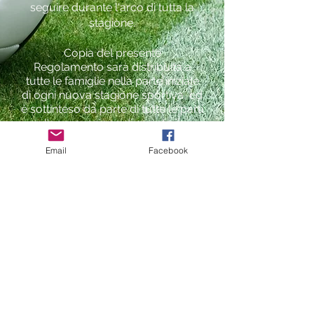
seguire durante l'arco di tutta la
stagione.
Copia del presente
Regolamento sarà distribuita a
tutte le famiglie nella parte iniziale
di ogni nuova stagione sportiva, ed
è sottinteso da parte di tutte le parti
l'approvazione di quanto il
Regolamento stesso riporta.
Email
Facebook
Leggi il Regolamento
STORIA
CHI SIAMO
SPONSOR