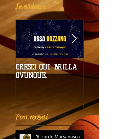
In evidenza
CRESCI QUI. BRILLA
Campionati
OVUNQUE.
Provinciali al giro
boa
Post recenti
Riccardo Marsanasco