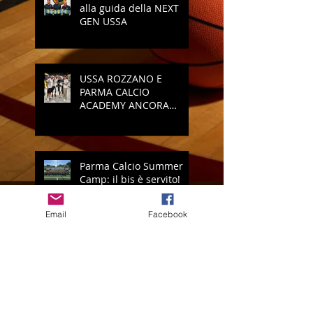
alla guida della NEXT
GEN USSA
USSA ROZZANO E
PARMA CALCIO
ACADEMY ANCORA
INSIEME
Parma Calcio Summer
Camp: il bis è servito!
Email
Facebook
Vi presentiamo il nuovo
logo della USSA Rozzano