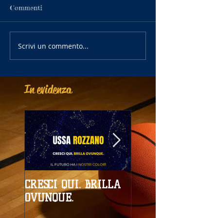
Commenti
Scrivi un commento...
In evidenza
CRESCI QUI. BRILLA
Campionati
OVUNQUE.
Provinciali al giro
boa