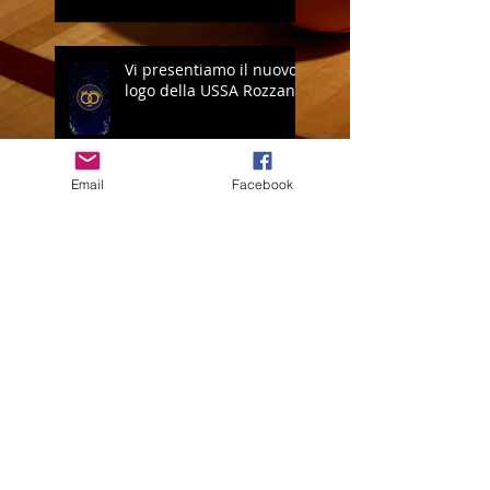
Vi presentiamo il nuovo
logo della USSA Rozzano
Email
Facebook
Open Volley: è
ECCELLENZA!
CRESCI QUI. BRILLA
OVUNQUE.