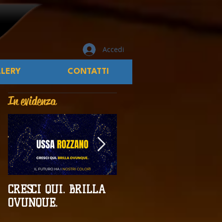
Accedi
LERY
CONTATTI
In evidenza
CRESCI QUI. BRILLA
Campionati
OVUNQUE.
Provinciali al giro di
boa