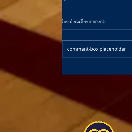
header.all-comments
comment-box.placeholder