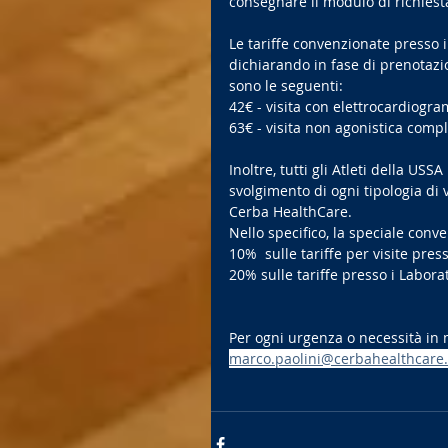
consegnare il modulo di richiest
Le tariffe convenzionate presso i
dichiarando in fase di prenotazio
sono le seguenti:
42€ - visita con elettrocardiogr
63€ - visita non agonistica comp
Inoltre, tutti gli Atleti della US
svolgimento di ogni tipologia di v
Cerba HealthCare.
Nello specifico, la speciale conv
10%  sulle tariffe per visite pres
20% sulle tariffe presso i Laborat
Per ogni urgenza o necessità in m
marco.paolini@cerbahealthcare.