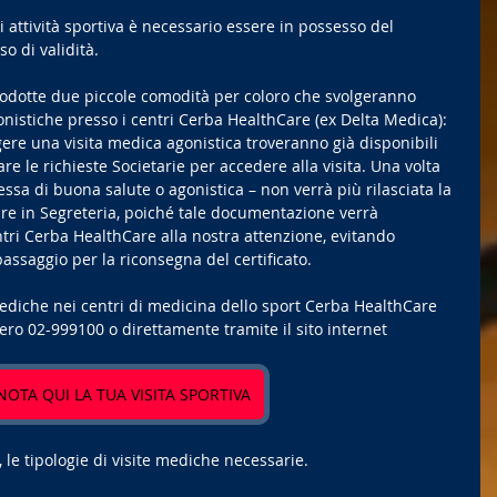
 attività sportiva è necessario essere in possesso del 
o di validità. 
odotte due piccole comodità per coloro che svolgeranno 
gonistiche presso i centri Cerba HealthCare (ex Delta Medica): 
lgere una visita medica agonistica troveranno già disponibili 
 le richieste Societarie per accedere alla visita. Una volta 
 essa di buona salute o agonistica – non verrà più rilasciata la 
are in Segreteria, poiché tale documentazione verrà 
ri Cerba HealthCare alla nostra attenzione, evitando 
passaggio per la riconsegna del certificato.
mediche nei centri di medicina dello sport Cerba HealthCare 
ero 02-999100 o direttamente tramite il sito internet 
NOTA QUI LA TUA VISITA SPORTIVA
 le tipologie di visite mediche necessarie. 