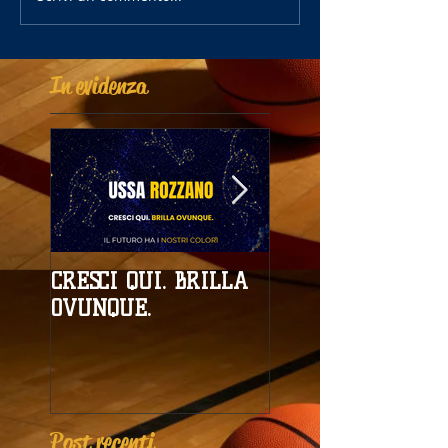
In evidenza
CRESCI QUI. BRILLA
Campionati
OVUNQUE.
Provinciali al giro
boa
Post recenti