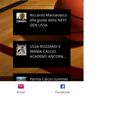
Riccardo Marsanasco
alla guida della NEXT
GEN USSA
USSA ROZZANO E
PARMA CALCIO
ACADEMY ANCORA
INSIEME
Parma Calcio Summer
Camp: il bis è servito!
Email
Facebook
Vi presentiamo il nuovo
logo della USSA Rozzano