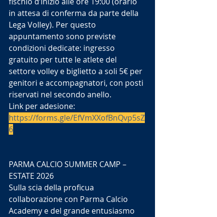
fischio d’inizio alle ore 19:00 (orario 
in attesa di conferma da parte della 
Lega Volley). Per questo 
appuntamento sono previste 
condizioni dedicate: ingresso 
gratuito per tutte le atlete del 
settore volley e biglietto a soli 5€ per 
genitori e accompagnatori, con posti 
riservati nel secondo anello.
Link per adesione: 
https://forms.gle/EfVmXXofBnQvp5sZ
6
PARMA CALCIO SUMMER CAMP – 
ESTATE 2026
Sulla scia della proficua 
collaborazione con Parma Calcio 
Academy e del grande entusiasmo 