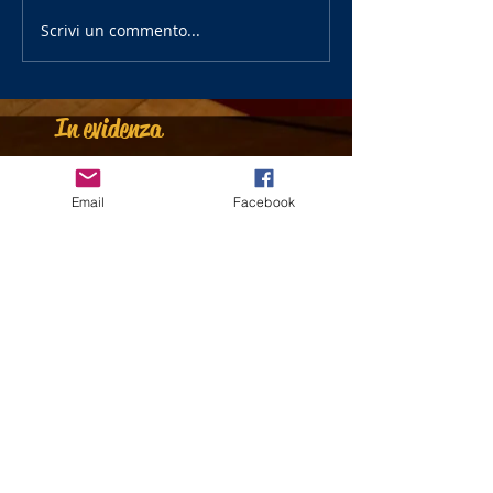
Scrivi un commento...
In evidenza
Email
Facebook
CRESCI QUI. BRILLA
Campionati
OVUNQUE.
Provinciali al giro
boa