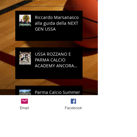
Riccardo Marsanasco
alla guida della NEXT
GEN USSA
USSA ROZZANO E
PARMA CALCIO
ACADEMY ANCORA
INSIEME
Parma Calcio Summer
Camp: il bis è servito!
Email
Facebook
Vi presentiamo il nuovo
logo della USSA Rozzano