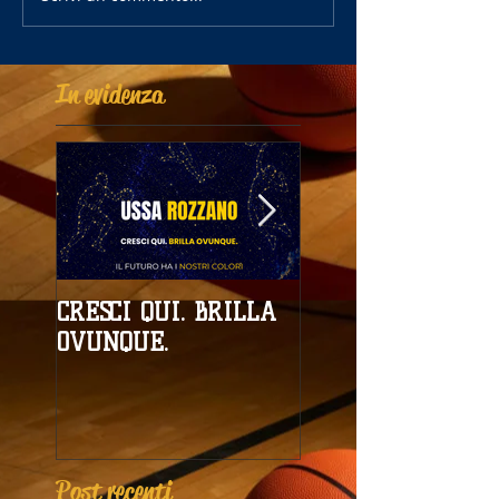
In evidenza
CRESCI QUI. BRILLA
Campionati
OVUNQUE.
Provinciali al giro
boa
Post recenti