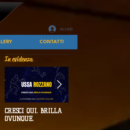
Accedi
LERY
CONTATTI
In evidenza
CRESCI QUI. BRILLA
Campionati
OVUNQUE.
Provinciali al giro di
boa