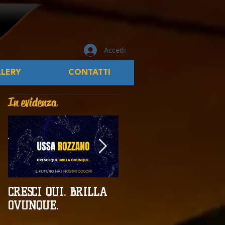
Accedi
LERY
CONTATTI
In evidenza
CRESCI QUI. BRILLA
Campionati
OVUNQUE.
Provinciali al giro di
boa