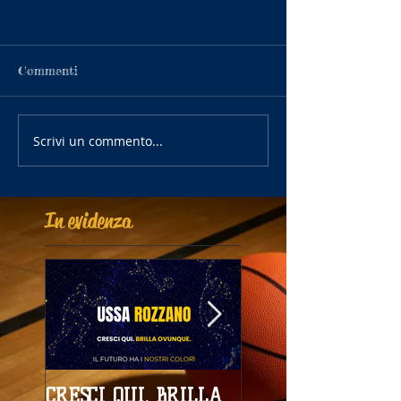
Commenti
Scrivi un commento...
In evidenza
CRESCI QUI. BRILLA
Campionati