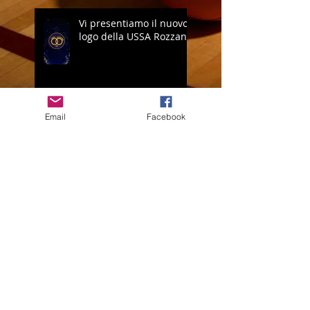
Vi presentiamo il nuovo
logo della USSA Rozzano
Email
Facebook
Open Volley: è
ECCELLENZA!
CRESCI QUI. BRILLA
OVUNQUE.
COPA CROZADA