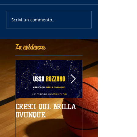
Scrivi un commento...
In evidenza
CRESCI QUI. BRILLA
Campionati
OVUNQUE.
Provinciali al giro
boa