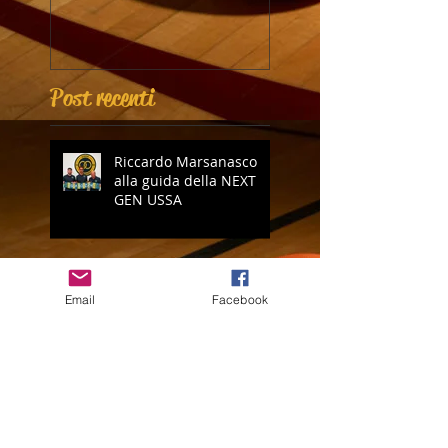
Post recenti
Riccardo Marsanasco
alla guida della NEXT
GEN USSA
USSA ROZZANO E
PARMA CALCIO
Email
Facebook
ACADEMY ANCORA
INSIEME
Parma Calcio Summer
Camp: il bis è servito!