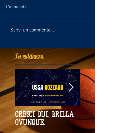
Commenti
Scrivi un commento...
In evidenza
CRESCI QUI. BRILLA
Campionati
OVUNQUE.
Provinciali al giro
boa