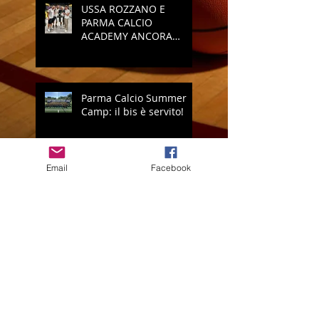
USSA ROZZANO E
PARMA CALCIO
ACADEMY ANCORA
INSIEME
Parma Calcio Summer
Camp: il bis è servito!
Email
Facebook
Vi presentiamo il nuovo
logo della USSA Rozzano
Open Volley: è
ECCELLENZA!