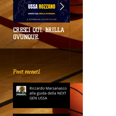
CRESCI QUI. BRILLA
Campionati
OVUNQUE.
Provinciali al giro
boa
Post recenti
Riccardo Marsanasco
alla guida della NEXT
GEN USSA