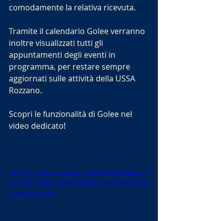
comodamente la relativa ricevuta. 
Tramite il calendario Golee verranno 
inoltre visualizzati tutti gli 
appuntamenti degli eventi in 
programma, per restare sempre 
aggiornati sulle attività della USSA 
Rozzano.
Scopri le funzionalità di Golee nel 
video dedicato!
https://video.wixstatic.com/video/bf4c52_1
8ec52a137d040698a50ff95404c7909/360p/
mp4/file.mp4