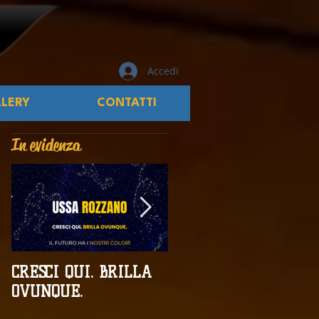
Accedi
LERY
CONTATTI
In evidenza
CRESCI QUI. BRILLA
Campionati
OVUNQUE.
Provinciali al giro di
boa