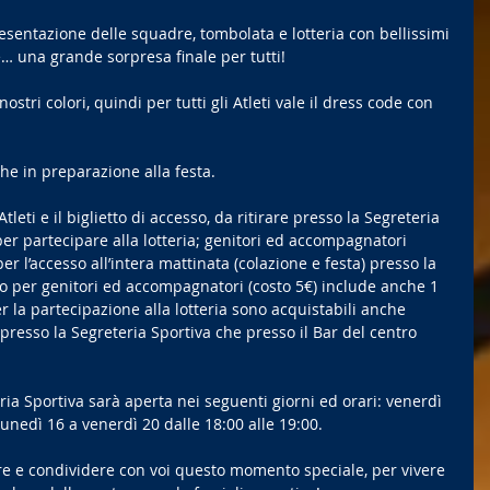
esentazione delle squadre, tombolata e lotteria con bellissimi 
e… una grande sorpresa finale per tutti! 
stri colori, quindi per tutti gli Atleti vale il dress code con 
he in preparazione alla festa. 
Atleti e il biglietto di accesso, da ritirare presso la Segreteria 
per partecipare alla lotteria; genitori ed accompagnatori 
er l’accesso all’intera mattinata (colazione e festa) presso la 
so per genitori ed accompagnatori (costo 5€) include anche 1 
 per la partecipazione alla lotteria sono acquistabili anche 
 presso la Segreteria Sportiva che presso il Bar del centro 
ia Sportiva sarà aperta nei seguenti giorni ed orari: venerdì 
lunedì 16 a venerdì 20 dalle 18:00 alle 19:00. 
are e condividere con voi questo momento speciale, per vivere 