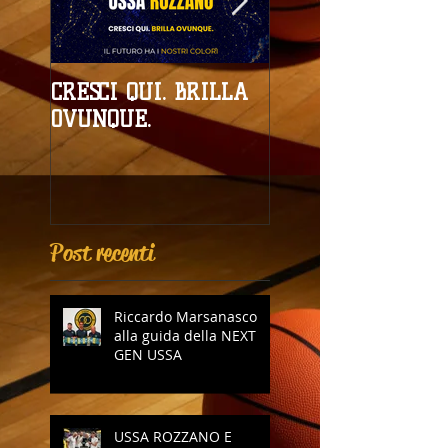
CRESCI QUI. BRILLA
Campionati
OVUNQUE.
Provinciali al giro
boa
Post recenti
Riccardo Marsanasco
alla guida della NEXT
GEN USSA
USSA ROZZANO E