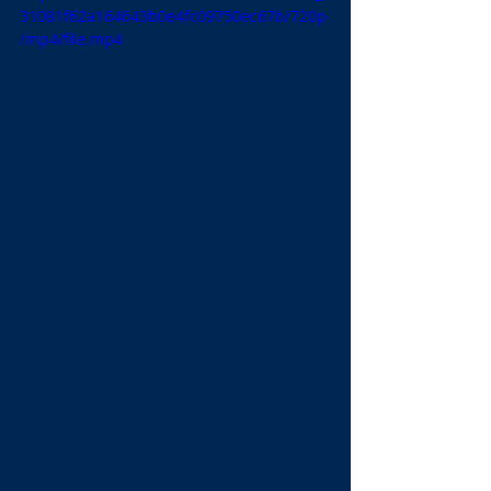
31081f62a164643b0e4fc09750ec67b/720p
/mp4/file.mp4