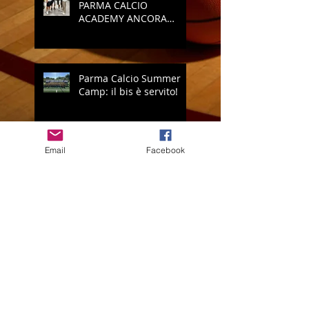
PARMA CALCIO
ACADEMY ANCORA
INSIEME
Parma Calcio Summer
Camp: il bis è servito!
Email
Facebook
Vi presentiamo il nuovo
logo della USSA Rozzano
Open Volley: è
ECCELLENZA!