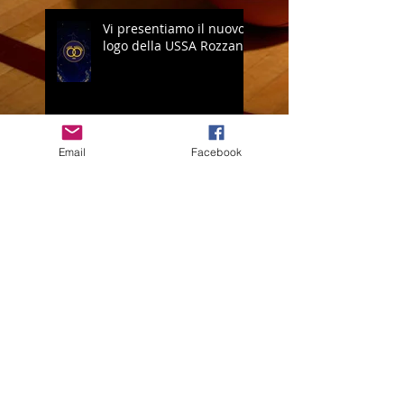
Vi presentiamo il nuovo
logo della USSA Rozzano
Email
Facebook
Open Volley: è
ECCELLENZA!
CRESCI QUI. BRILLA
OVUNQUE.
COPA CROZADA