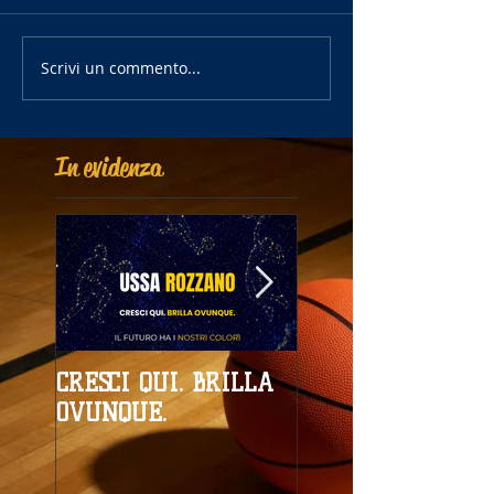
Scrivi un commento...
In evidenza
CRESCI QUI. BRILLA
Campionati
OVUNQUE.
Provinciali al giro
boa