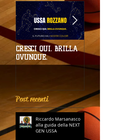
CRESCI QUI. BRILLA
Campionati
OVUNQUE.
Provinciali al giro
boa
Post recenti
Riccardo Marsanasco
alla guida della NEXT
GEN USSA