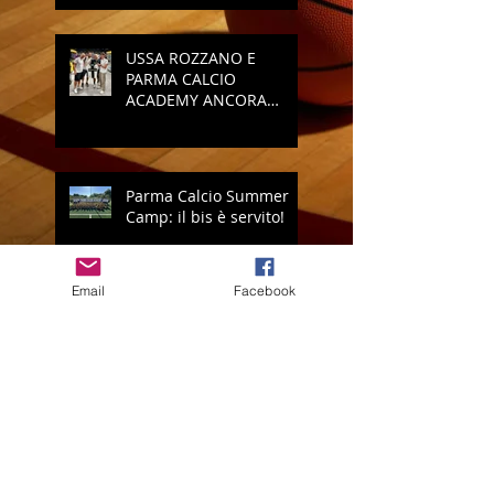
USSA ROZZANO E
PARMA CALCIO
ACADEMY ANCORA
INSIEME
Parma Calcio Summer
Camp: il bis è servito!
Email
Facebook
Vi presentiamo il nuovo
logo della USSA Rozzano
Open Volley: è