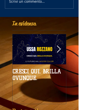
Scrivi un commento...
In evidenza
CRESCI QUI. BRILLA
Campionati
OVUNQUE.
Provinciali al giro
boa