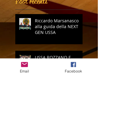
Post recenti
Riccardo Marsanasco
alla guida della NEXT
GEN USSA
USSA ROZZANO E
PARMA CALCIO
ACADEMY ANCORA
Email
Facebook
INSIEME
Parma Calcio Summer
Camp: il bis è servito!
Vi presentiamo il nuovo
logo della USSA Rozzano